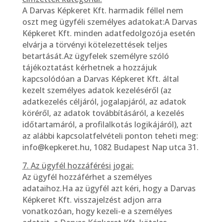
A Darvas Képkeret Kft. harmadik féllel nem
oszt meg ügyféli személyes adatokat:A Darvas
Képkeret Kft. minden adatfedolgozója esetén
elvárja a törvényi kötelezettések teljes
betartását.Az ügyfelek személyre szóló
tájékoztatást kérhetnek a hozzájuk
kapcsolódóan a Darvas Képkeret Kft. által
kezelt személyes adatok kezeléséről (az
adatkezelés céljáról, jogalapjáról, az adatok
köréről, az adatok továbbításáról, a kezelés
időtartamáról, a profilalkotás logikájáról), azt
az alábbi kapcsolatfelvételi ponton teheti meg:
info@kepkeret.hu, 1082 Budapest Nap utca 31.
7. Az ügyfél hozzáférési jogai:
Az ügyfél hozzáférhet a személyes
adataihoz.Ha az ügyfél azt kéri, hogy a Darvas
Képkeret Kft. visszajelzést adjon arra
vonatkozóan, hogy kezeli-e a személyes