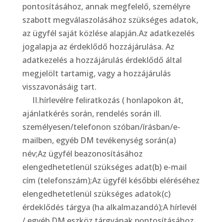
pontosításához, annak megfelelő, személyre
szabott megválaszolásához szükséges adatok,
az ügyfél saját közlése alapján.Az adatkezelés
jogalapja az érdeklődő hozzájárulása. Az
adatkezelés a hozzájárulás érdeklődő által
megjelölt tartamig, vagy a hozzájárulás
visszavonásáig tart.
II.hírlevélre feliratkozás ( honlapokon át,
ajánlatkérés során, rendelés során ill.
személyesen/telefonon szóban/írásban/e-
mailben, egyéb DM tevékenység során(a)
név;Az ügyfél beazonosításához
elengedhetetlenül szükséges adat(b) e-mail
cím (telefonszám);Az ügyfél későbbi eléréséhez
elengedhetetlenül szükséges adatok(c)
érdeklődés tárgya (ha alkalmazandó);A hírlevél
/ egyéb DM eszköz tárgyának pontosításához