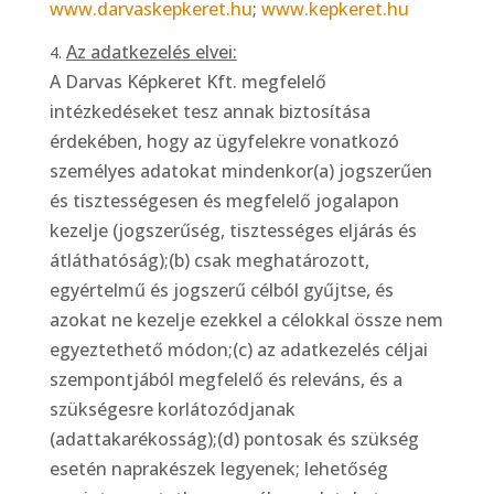
www.darvaskepkeret.hu
;
www.kepkeret.hu
Az adatkezelés elvei:
A Darvas Képkeret Kft. megfelelő
intézkedéseket tesz annak biztosítása
érdekében, hogy az ügyfelekre vonatkozó
személyes adatokat mindenkor(a) jogszerűen
és tisztességesen és megfelelő jogalapon
kezelje (jogszerűség, tisztességes eljárás és
átláthatóság);(b) csak meghatározott,
egyértelmű és jogszerű célból gyűjtse, és
azokat ne kezelje ezekkel a célokkal össze nem
egyeztethető módon;(c) az adatkezelés céljai
szempontjából megfelelő és releváns, és a
szükségesre korlátozódjanak
(adattakarékosság);(d) pontosak és szükség
esetén naprakészek legyenek; lehetőség