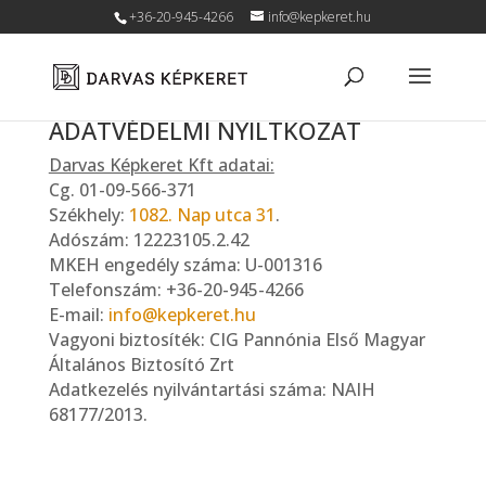
+36-20-945-4266
info@kepkeret.hu
ADATVÉDELMI NYILTKOZAT
Darvas Képkeret Kft adatai:
Cg. 01-09-566-371
Székhely:
1082. Nap utca 31
.
Adószám: 12223105.2.42
MKEH engedély száma: U-001316
Telefonszám: +36-20-945-4266
E-mail:
info@kepkeret.hu
Vagyoni biztosíték: CIG Pannónia Első Magyar
Általános Biztosító Zrt
Adatkezelés nyilvántartási száma: NAIH
68177/2013.