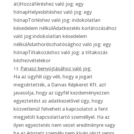
át)Hozzáféréshez való jog: egy
hónapHelyesbítéshez való jog: egy
hónapTörléshez való jog: indokolatlan
késedelem nélkülAdatkezelés korlátozásához
való jog:indokolatlan késedelem
nélkülAdathordozhatósághoz való jog: egy
hónapTiltakozáshoz való jog: a tiltakozás
kézhezvételekor
Panasz benyújtásához való jog:
Ha az ügyfél úgy véli, hogy a jogait
megsértették, a Darvas Képkeret Kft. azt
javasolja, hogy az ügyfél kezdeményezzen
egyeztetést az adatkezelővel úgy, hogy
közvetlenül felveheti a kapcsolatot a fent
megjelölt kapcsolattartó személlyel. Ha az
ilyen egyeztetés nem vezet eredményre vagy
ha az érintett személy nem kíván részt venni