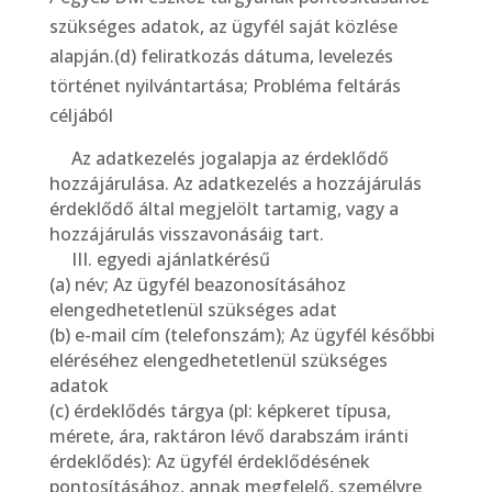
szükséges adatok, az ügyfél saját közlése
alapján.(d) feliratkozás dátuma, levelezés
történet nyilvántartása; Probléma feltárás
céljából
Az adatkezelés jogalapja az érdeklődő
hozzájárulása. Az adatkezelés a hozzájárulás
érdeklődő által megjelölt tartamig, vagy a
hozzájárulás visszavonásáig tart.
III. egyedi ajánlatkérésű
(a) név; Az ügyfél beazonosításához
elengedhetetlenül szükséges adat
(b) e-mail cím (telefonszám); Az ügyfél későbbi
eléréséhez elengedhetetlenül szükséges
adatok
(c) érdeklődés tárgya (pl: képkeret típusa,
mérete, ára, raktáron lévő darabszám iránti
érdeklődés): Az ügyfél érdeklődésének
pontosításához, annak megfelelő, személyre