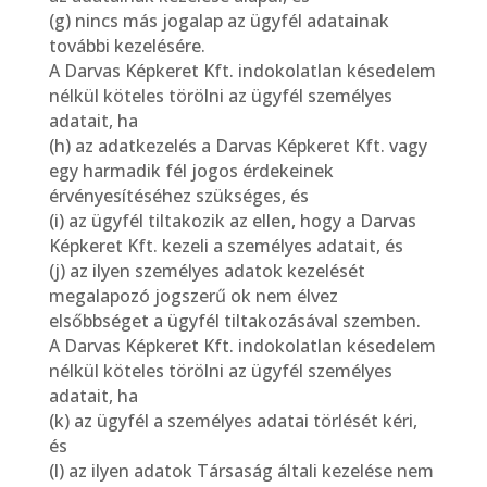
(g) nincs más jogalap az ügyfél adatainak
további kezelésére.
A Darvas Képkeret Kft. indokolatlan késedelem
nélkül köteles törölni az ügyfél személyes
adatait, ha
(h) az adatkezelés a Darvas Képkeret Kft. vagy
egy harmadik fél jogos érdekeinek
érvényesítéséhez szükséges, és
(i) az ügyfél tiltakozik az ellen, hogy a Darvas
Képkeret Kft. kezeli a személyes adatait, és
(j) az ilyen személyes adatok kezelését
megalapozó jogszerű ok nem élvez
elsőbbséget a ügyfél tiltakozásával szemben.
A Darvas Képkeret Kft. indokolatlan késedelem
nélkül köteles törölni az ügyfél személyes
adatait, ha
(k) az ügyfél a személyes adatai törlését kéri,
és
(l) az ilyen adatok Társaság általi kezelése nem