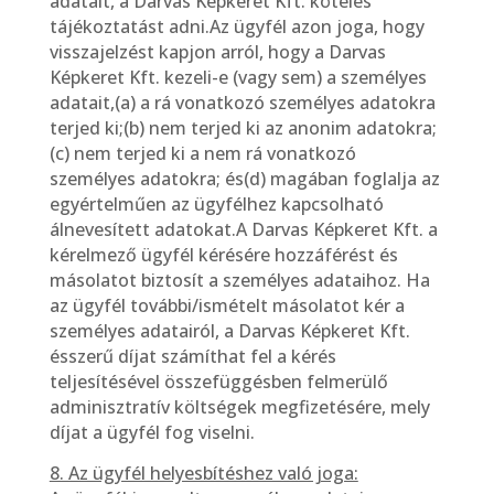
adatait, a Darvas Képkeret Kft. köteles
tájékoztatást adni.Az ügyfél azon joga, hogy
visszajelzést kapjon arról, hogy a Darvas
Képkeret Kft. kezeli-e (vagy sem) a személyes
adatait,(a) a rá vonatkozó személyes adatokra
terjed ki;(b) nem terjed ki az anonim adatokra;
(c) nem terjed ki a nem rá vonatkozó
személyes adatokra; és(d) magában foglalja az
egyértelműen az ügyfélhez kapcsolható
álnevesített adatokat.A Darvas Képkeret Kft. a
kérelmező ügyfél kérésére hozzáférést és
másolatot biztosít a személyes adataihoz. Ha
az ügyfél további/ismételt másolatot kér a
személyes adatairól, a Darvas Képkeret Kft.
ésszerű díjat számíthat fel a kérés
teljesítésével összefüggésben felmerülő
adminisztratív költségek megfizetésére, mely
díjat a ügyfél fog viselni.
8. Az ügyfél helyesbítéshez való joga: