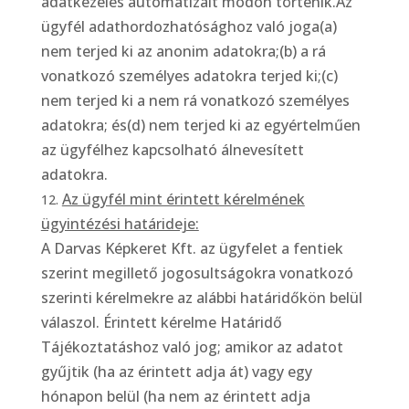
adatkezelés automatizált módon történik.Az
ügyfél adathordozhatósághoz való joga(a)
nem terjed ki az anonim adatokra;(b) a rá
vonatkozó személyes adatokra terjed ki;(c)
nem terjed ki a nem rá vonatkozó személyes
adatokra; és(d) nem terjed ki az egyértelműen
az ügyfélhez kapcsolható álnevesített
adatokra.
Az ügyfél mint érintett kérelmének
ügyintézési határideje:
A Darvas Képkeret Kft. az ügyfelet a fentiek
szerint megillető jogosultságokra vonatkozó
szerinti kérelmekre az alábbi határidőkön belül
válaszol. Érintett kérelme Határidő
Tájékoztatáshoz való jog; amikor az adatot
gyűjtik (ha az érintett adja át) vagy egy
hónapon belül (ha nem az érintett adja