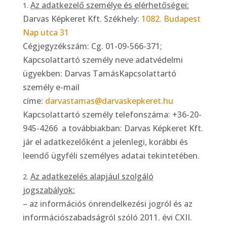
Az adatkezelő személye és elérhetőségei:
Darvas Képkeret Kft. Székhely:
1082. Budapest
Nap utca 31
Cégjegyzékszám: Cg. 01-09-566-371;
Kapcsolattartó személy neve adatvédelmi
ügyekben: Darvas TamásKapcsolattartó
személy e-mail
címe:
darvastamas@darvaskepkeret.hu
Kapcsolattartó személy telefonszáma: +36-20-
945-4266 a továbbiakban: Darvas Képkeret Kft.
jár el adatkezelőként a jelenlegi, korábbi és
leendő ügyféli személyes adatai tekintetében.
Az adatkezelés alapjául szolgáló
jogszabályok:
– az információs önrendelkezési jogról és az
információszabadságról szóló 2011. évi CXII.