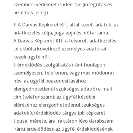
szembeni védelmet is ideértve (integritás és
bizalmas jelleg).
A
Darvas Képkeret Kft
. által kezelt adatok, az
adatkezelés célja, jogalapja és időtartama:
A Darvas Képkeret Kft. a felsorolt adatkezelési
célokból a következő személyes adatokat
kezeli ügyféliről:
I. érdeklődés szolgáltatás iránt honlapon,
személyesen, telefonon, vagy más módon(a)
név: az ügyfél beazonosításához
elengedhetetlenül szükséges adat(b) e-mail
cím (telefonszám): az ügyfél későbbi
eléréséhez elengedhetetlenül szükséges
adatok(c) érdeklődés tárgya (pl: képkeret
típusa, mérete, ára, raktáron lévő darabszám
iránti érdeklődés): az ügyfél érdeklődésének