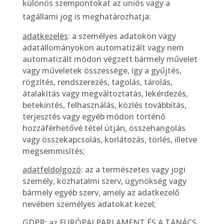
különös szempontokat az uniós vagy a
tagállami jog is meghatározhatja:
adatkezelés
: a személyes adatokon vagy
adatállományokon automatizált vagy nem
automatizált módon végzett bármely művelet
vagy műveletek összessége, így a gyűjtés,
rögzítés, rendszerezés, tagolás, tárolás,
átalakítás vagy megváltoztatás, lekérdezés,
betekintés, felhasználás, közlés továbbítás,
terjesztés vagy egyéb módon történő
hozzáférhetővé tétel útján, összehangolás
vagy összekapcsolás, korlátozás, törlés, illetve
megsemmisítés;
adatfeldolgozó
: az a természetes vagy jogi
személy, közhatalmi szerv, ügynökség vagy
bármely egyéb szerv, amely az adatkezelő
nevében személyes adatokat kezel;
GDPR:
az EURÓPAI PARLAMENT ÉS A TANÁCS