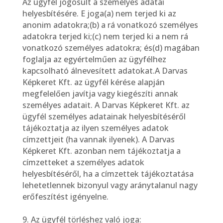
Az ügyfél jogosult a személyes adatai
helyesbítésére. E joga(a) nem terjed ki az
anonim adatokra;(b) a rá vonatkozó személyes
adatokra terjed ki;(c) nem terjed ki a nem rá
vonatkozó személyes adatokra; és(d) magában
foglalja az egyértelműen az ügyfélhez
kapcsolható álnevesített adatokat.A Darvas
Képkeret Kft. az ügyfél kérése alapján
megfelelően javítja vagy kiegészíti annak
személyes adatait. A Darvas Képkeret Kft. az
ügyfél személyes adatainak helyesbítéséről
tájékoztatja az ilyen személyes adatok
címzettjeit (ha vannak ilyenek). A Darvas
Képkeret Kft. azonban nem tájékoztatja a
címzetteket a személyes adatok
helyesbítéséről, ha a címzettek tájékoztatása
lehetetlennek bizonyul vagy aránytalanul nagy
erőfeszítést igényelne.
9. Az ügyfél törléshez való joga: