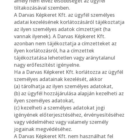
amely nem élvez elsőbbséget az ügyfél
tiltakozásával szemben.
A Darvas Képkeret Kft. az ügyfél személyes
adatai kezelésének korlátozásáról tájékoztatja
az ilyen személyes adatok címzettjeit (ha
vannak ilyenek). A Darvas Képkeret Kft.
azonban nem tájékoztatja a címzetteket az
ilyen korlátozásról, ha a címzettek
tájékoztatása lehetetlen vagy aránytalanul
nagy erőfeszítést igényelne.
Ha a Darvas Képkeret Kft. korlátozza az ügyfél
személyes adatainak kezelését, akkor
(a) tárolhatja az ilyen személyes adatokat,
(b) az ügyfél hozzájárulása alapján kezelheti az
ilyen személyes adatokat,
(c) kezelheti a személyes adatokat jogi
igényének előterjesztéséhez, érvényesítéséhez
vagy védelméhez vagy valamely személy
jogainak megvédéséhez.
A Darvas Képkeret Kft. nem használhat fel