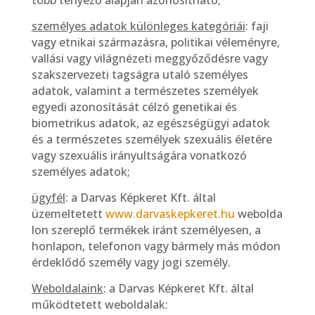
több tényező alapján azonosítható;
személyes adatok különleges kategóriái
: faji
vagy etnikai származásra, politikai véleményre,
vallási vagy világnézeti meggyőződésre vagy
szakszervezeti tagságra utaló személyes
adatok, valamint a természetes személyek
egyedi azonosítását célzó genetikai és
biometrikus adatok, az egészségügyi adatok
és a természetes személyek szexuális életére
vagy szexuális irányultságára vonatkozó
személyes adatok;
ügyfél
: a Darvas Képkeret Kft. által
üzemeltetett
www.darvaskepkeret.hu
webolda
lon szereplő termékek iránt személyesen, a
honlapon, telefonon vagy bármely más módon
érdeklődő személy vagy jogi személy.
Weboldalaink
: a Darvas Képkeret Kft. által
működtetett weboldalak: