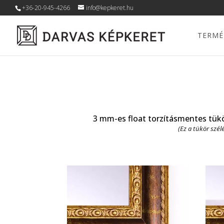
+36-20-945-4266
info@kepkeret.hu
TERMÉ
3 mm-es float torzításmentes tükör
(Ez a tükör szél