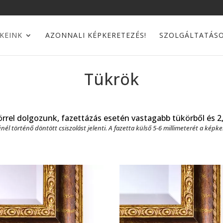
KEINK
AZONNALI KÉPKERETEZÉS!
SZOLGÁLTATÁS
Tükrök
rel dolgozunk, fazettázás esetén vastagabb tükörből és 2, 
énél történő döntött csiszolást jelenti. A fazetta külső
5-6
millimeterét a képker