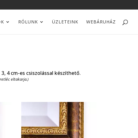
OK
RÓLUNK
ÜZLETEINK
WEBÁRUHÁZ
3, 4 cm-es csiszolással készíthető.
etléc eltakarja.)