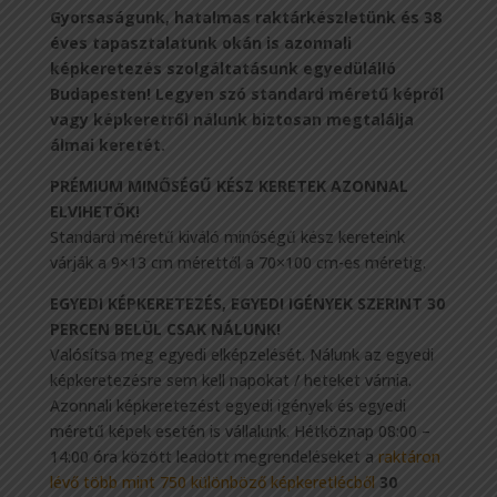
Gyorsaságunk, hatalmas raktárkészletünk és 38
éves tapasztalatunk okán is azonnali
képkeretezés szolgáltatásunk egyedülálló
Budapesten!
Legyen szó standard méretű képről
vagy képkeretről nálunk biztosan megtalálja
álmai keretét.
PRÉMIUM MINŐSÉGŰ KÉSZ KERETEK AZONNAL
ELVIHETŐK!
Standard méretű kiváló minőségű kész kereteink
várják a 9×13 cm mérettől a 70×100 cm-es méretig.
EGYEDI KÉPKERETEZÉS, EGYEDI IGÉNYEK SZERINT 30
PERCEN BELÜL CSAK NÁLUNK!
Valósítsa meg egyedi elképzelését. Nálunk az egyedi
képkeretezésre sem kell napokat / heteket várnia.
Azonnali képkeretezést egyedi igények és egyedi
méretű képek esetén is vállalunk. Hétköznap 08:00 –
14:00 óra között leadott megrendeléseket a
raktáron
lévő több mint 750 különböző képkeretlécből
30