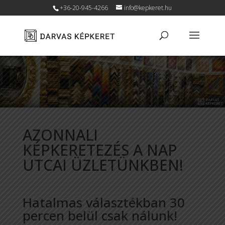
+36-20-945-4266
info@kepkeret.hu
AZONNALI
KÉPKERETEZÉS A NAP
UTCAI ÜZLETÜNKBEN!
Hatalmas választékban 30
percen belül csak nálunk!