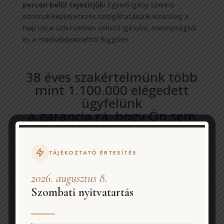
percen belül tejesítjük
! Egyedi igény szerinti
azonnali képkeretezés szolgáltatásunk kizárólag a
Nap utcai üzletünkben vehető igénybe, mennyiségtől
és a munkafolyamattól függően.
38 éves szakértelmünk több
mint 1.100.000 elégedett
ügyfelünk
a garancia rá, hogy Ön sem
csalódik majd, ha minket
választ!
TÁJÉKOZTATÓ ÉRTESÍTÉS
2026. augusztus 8.
Szombati nyitvatartás
Központi műhely
1082 Budapest,