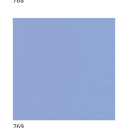
768
769