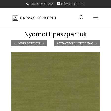
+36-20-945-4266
info@kepkeret.hu
Nyomott paszpartuk
←
Sima paszpartuk
Textúrázott paszpartuk
→